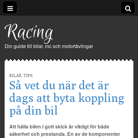
Racing
Din guide till bilar, mc och motortävlingar
BILAR
,
TIPS
Så vet du när det är
dags att byta koppling
på din bil
Att hålla bilen i gott skick är viktigt för både
säkerhet och prestanda. En av de komponenter