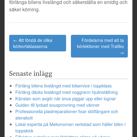
förlänga bilens livslängd och säkerställa en smidig och
säker körning.
← Att förstå de olika
Fördelarna med att ta
Post navigation
körkortsklasserna
körlektioner med Trafiko
→
Senaste inlägg
Förläng bilens livslängd med bilservice i toppklass
Förläng däcks livslängd med noggrann hjulinställning
Känslan som avgör när snus piggar upp eller lugnar
Guiden till lyckad snusprovning med vänner
Professionella plastreparationer fixar stötfångare och
stenskott
Lokal expertis på Mekonomen verkstad som håller bilen i
toppskick
Effektiva extraljus som förbättrar sikten på vägen